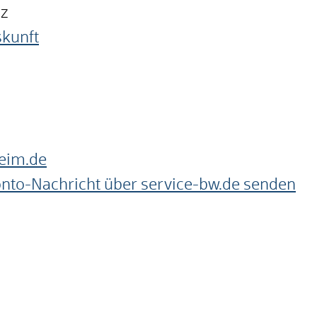
nz
skunft
eim.de
onto-Nachricht über service-bw.de senden