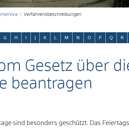
rservice
Verfahrensbeschreibungen
ringen
G
H
I
J
K
L
M
N
O
P
Q
R
m Gesetz über di
ge beantragen
tage sind besonders geschützt. Das Feiertags