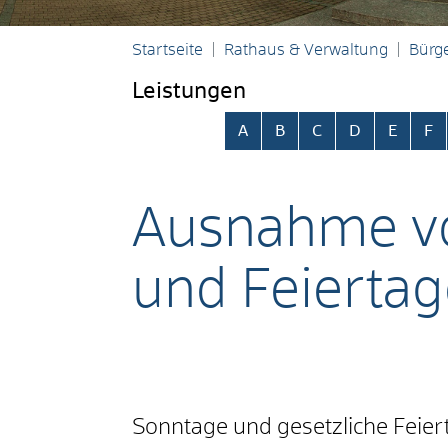
Startseite
Rathaus & Verwaltung
Bürge
Leistungen
Alphabetisches Register übersp
A
B
C
D
E
F
Ausnahme vo
und Feierta
Sonntage und gesetzliche Feier