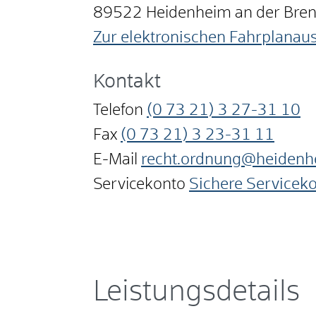
89522
Heidenheim an der Bre
Zur elektronischen Fahrplanau
Kontakt
Telefon
(0
73
21) 3
27-31
10
Fax
(0
73
21) 3
23-31
11
E-Mail
recht.ordnung@heidenh
Servicekonto
Sichere Servicek
Leistungsdetails