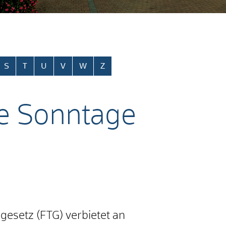
S
T
U
V
W
Z
e Sonntage
gesetz (FTG) verbietet an