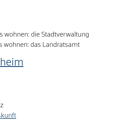
is wohnen: die Stadtverwaltung
is wohnen: das Landratsamt
nheim
nz
skunft