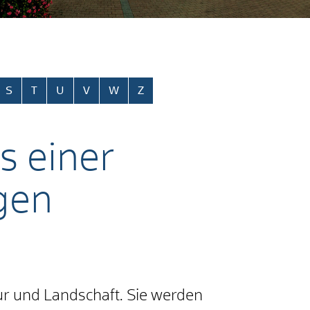
S
T
U
V
W
Z
s einer
gen
 und Landschaft. Sie werden