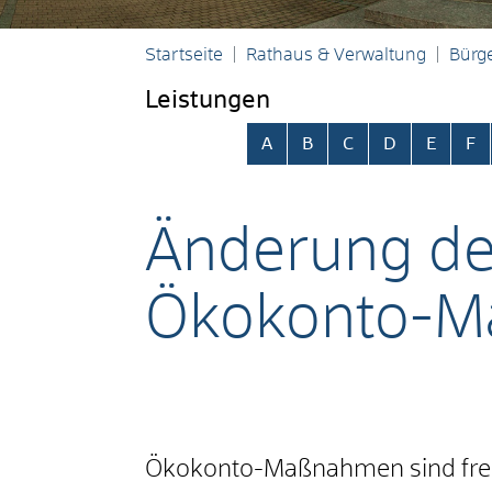
Startseite
Rathaus & Verwaltung
Bürge
Leistungen
Alphabetisches Register übersp
A
B
C
D
E
F
Änderung des
Ökokonto-M
Ökokonto-Maßnahmen sind frei