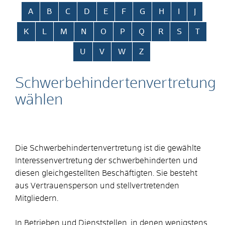
Alphabetisches Register überspringen
A
B
C
D
E
F
G
H
I
J
K
L
M
N
O
P
Q
R
S
T
U
V
W
Z
Schwerbehindertenvertretung
wählen
Die Schwerbehindertenvertretung ist die gewählte
Interessenvertretung der schwerbehinderten und
diesen gleichgestellten Beschäftigten. Sie besteht
aus Vertrauensperson und stellvertretenden
Mitgliedern.
In Betrieben und Dienststellen, in denen wenigstens