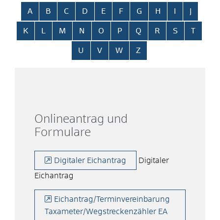
Alphabetisches Register überspringen
A
B
C
D
E
F
G
H
I
J
K
L
M
N
O
P
Q
R
S
T
U
V
W
Z
Onlineantrag und
Formulare
Digitaler Eichantrag
Digitaler
Eichantrag
Eichantrag/Terminvereinbarung
Taxameter/Wegstreckenzähler EA