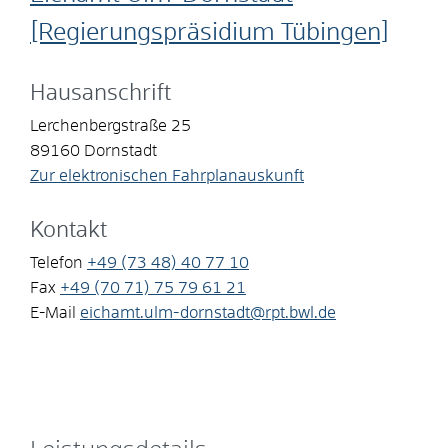
[Regierungspräsidium Tübingen]
Hausanschrift
Lerchenbergstraße 25
89160
Dornstadt
Zur elektronischen Fahrplanauskunft
Kontakt
Telefon
+49 (73
48) 40
77
10
Fax
+49 (70
71) 75
79
61
21
E-Mail
eichamt.ulm-dornstadt@rpt.bwl.de