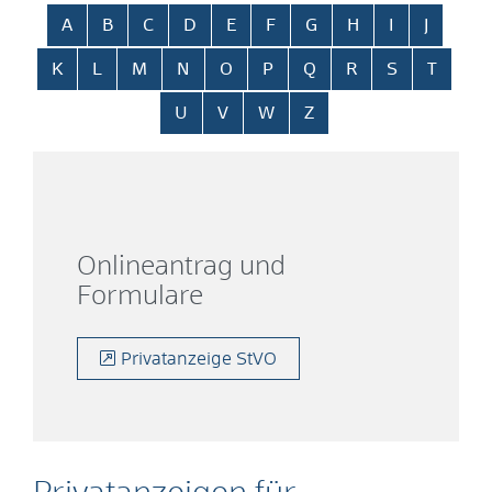
Alphabetisches Register überspringen
A
B
C
D
E
F
G
H
I
J
K
L
M
N
O
P
Q
R
S
T
U
V
W
Z
Onlineantrag und
Formulare
Privatanzeige StVO