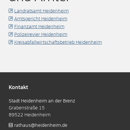
Landratsamt Heidenheim
Amtsgericht Heidenheim
Finanzamt Heidenheim
Polizeirevier Heidenheim
Kreisabfallwirtschaftsbetrieb Heidenheim
Kontakt
Stadt Heidenheim an der Brenz
Grabenstraße 15
89522
Heidenheim
rathaus@heidenheim.de