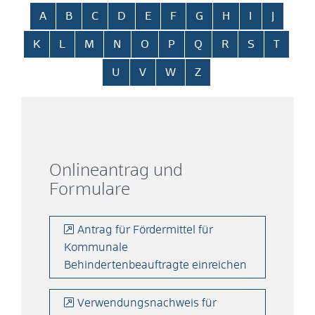
Alphabetisches Register überspringen
A
B
C
D
E
F
G
H
I
J
K
L
M
N
O
P
Q
R
S
T
U
V
W
Z
Onlineantrag und
Formulare
Antrag für Fördermittel für
Kommunale
Behindertenbeauftragte einreichen
Verwendungsnachweis für