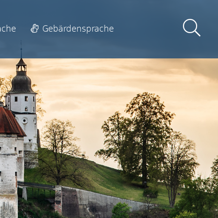
ache
Gebärdensprache