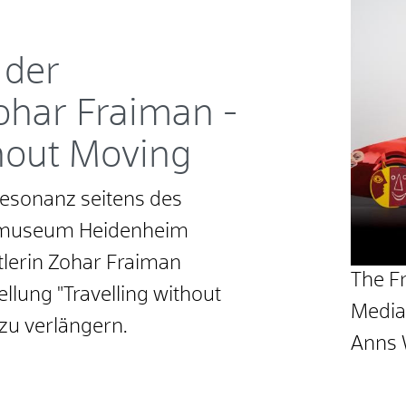
 der
ohar Fraiman -
thout Moving
Resonanz seitens des
tmuseum Heidenheim
lerin Zohar Fraiman
The F
llung "Travelling without
Media
zu verlängern.
Anns 