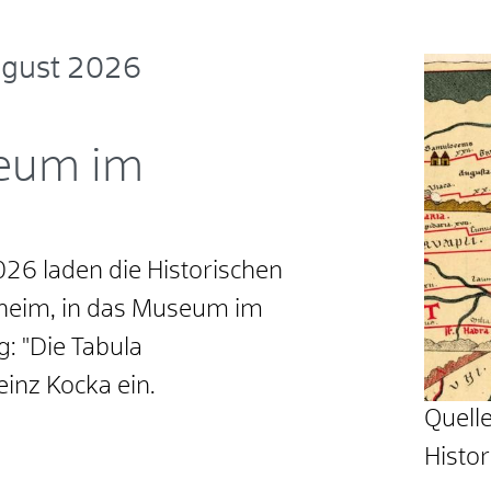
ugust 2026
eum im
26 laden die Historischen
heim, in das Museum im
: "Die Tabula
einz Kocka ein.
Quell
Histo