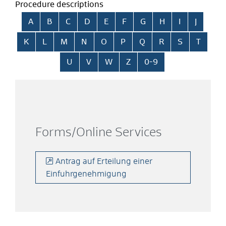
Procedure descriptions
Skip alphabetical index
A
B
C
D
E
F
G
H
I
J
K
L
M
N
O
P
Q
R
S
T
U
V
W
Z
0-9
Forms/Online Services
Antrag auf Erteilung einer
Einfuhrgenehmigung