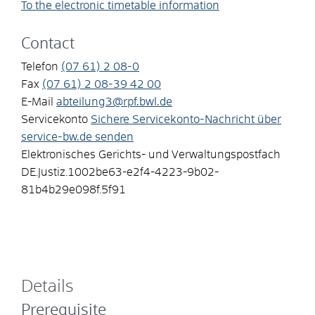
To the electronic timetable information
Contact
Telefon
(07
61) 2
08-0
Fax
(07
61) 2
08-39
42
00
E-Mail
abteilung3@rpf.bwl.de
Servicekonto
Sichere Servicekonto-Nachricht über
service-bw.de senden
Elektronisches Gerichts- und Verwaltungspostfach
DE.Justiz.1002be63-e2f4-4223-9b02-
81b4b29e098f.5f91
Details
Prerequisite