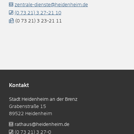
zentrale-dienste@heidenheim.de
(0
73
21) 3
27-21
10
(0
73
21) 3
23-21
11
Kontakt
Stadt Heidenheim an der Brenz
Grabenstraße 15
89522
Heidenheim
rathaus@heidenheim.de
(0
73
21) 3
27-0