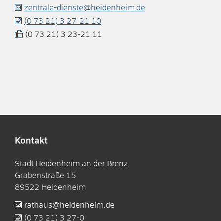
zentrale-dienste@heidenheim.de
(0
73
21) 3
27-21
10
(0
73
21) 3
23-21
11
Kontakt
Stadt Heidenheim an der Brenz
Grabenstraße 15
89522
Heidenheim
rathaus@heidenheim.de
(0
73
21) 3
27-0