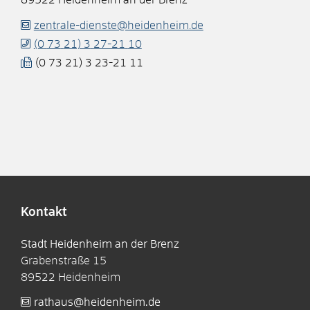
zentrale-dienste@heidenheim.de
(0
73
21) 3
27-21
10
(0
73
21) 3
23-21
11
Kontakt
Stadt Heidenheim an der Brenz
Grabenstraße 15
89522
Heidenheim
rathaus@heidenheim.de