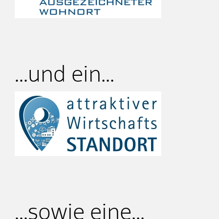
...und ein...
...sowie eine...