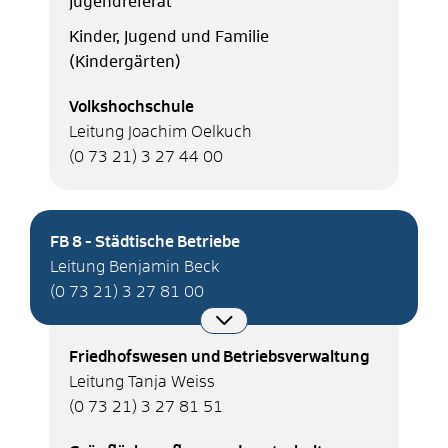
Jugendreferat
Kinder, Jugend und Familie
(Kindergärten)
Volkshochschule
Leitung Joachim Oelkuch
(0
73
21) 3
27
44
00
FB 8 - Städtische Betriebe
Leitung Benjamin Beck
(0
73
21) 3
27
81
00
Friedhofswesen und Betriebsverwaltung
Leitung Tanja Weiss
(0
73
21) 3
27
81
51