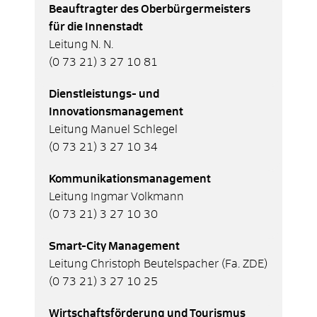
Beauftragter des Oberbürgermeisters
für die Innenstadt
Leitung N. N.
(0
73
21) 3
27
10
81
Dienstleistungs- und
Innovationsmanagement
Leitung Manuel Schlegel
(0
73
21) 3
27
10
34
Kommunikationsmanagement
Leitung Ingmar Volkmann
(0
73
21) 3
27
10
30
Smart-City Management
Leitung Christoph Beutelspacher (Fa. ZDE)
(0
73
21) 3
27
10
25
Wirtschaftsförderung und Tourismus