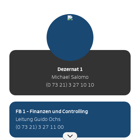
Dezernat 1
Michael Salomo
(0
73
21) 3
27
10
10
FB 1 - Finanzen und Controlling
Leitung Guido Ochs
(0
73
21) 3
27
11
00