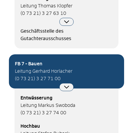
Leitung Thomas Klopfer
(0
73
21) 3
27
63
10
Geschäftsstelle des
Gutachterausschusses
FB 7 - Bauen
Leitung Gerhard Horlacher
(0
73
21) 3
27
71
00
Entwässerung
Leitung Markus Swoboda
(0
73
21) 3
27
74
00
Hochbau