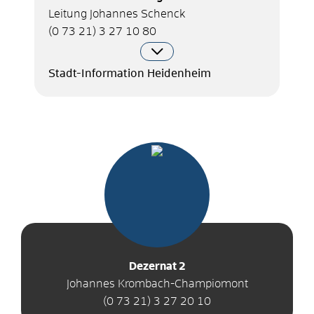
Leitung Johannes Schenck
(0
73
21) 3
27
10
80
Stadt-Information Heidenheim
Dezernat 2
Johannes Krombach-Champiomont
(0
73
21) 3
27
20
10