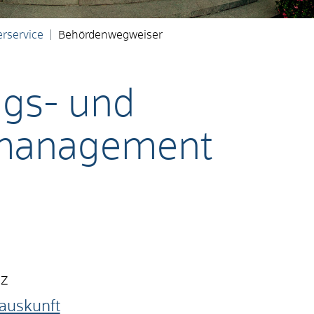
rservice
Behördenwegweiser
ngs- und
smanagement
nz
auskunft