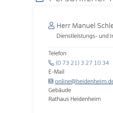
Herr
Manuel
Schl
Dienstleistungs- und
Telefon
(0
73
21) 3
27
10
34
E-Mail
online@heidenheim.d
Gebäude
Rathaus Heidenheim