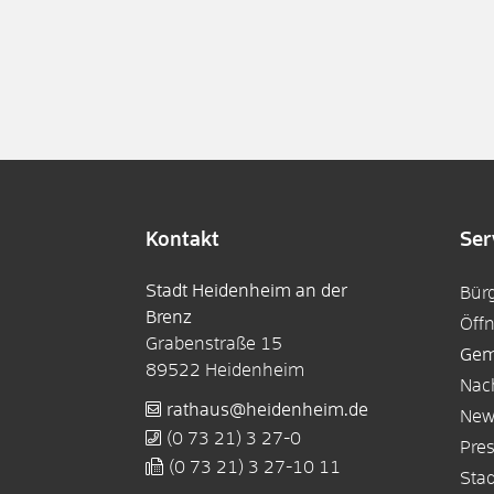
Kontakt
Ser
Stadt Heidenheim an der
Bür
Brenz
Öff
Grabenstraße 15
Gem
89522
Heidenheim
Nac
rathaus@heidenheim.de
New
(0
73
21) 3
27-0
Pre
(0
73
21) 3
27-10
11
Sta