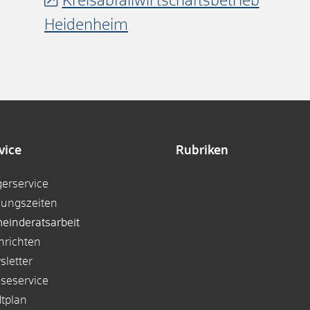
Kreisabfallwirtschaftsbetrieb
Heidenheim
vice
Rubriken
gerservice
nungszeiten
einderatsarbeit
hrichten
sletter
sseservice
dtplan