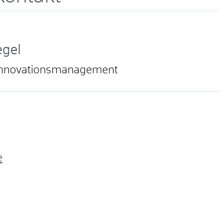
egel
 Innovationsmanagement
e