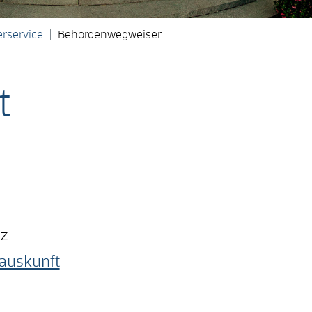
rservice
Behördenwegweiser
t
nz
auskunft