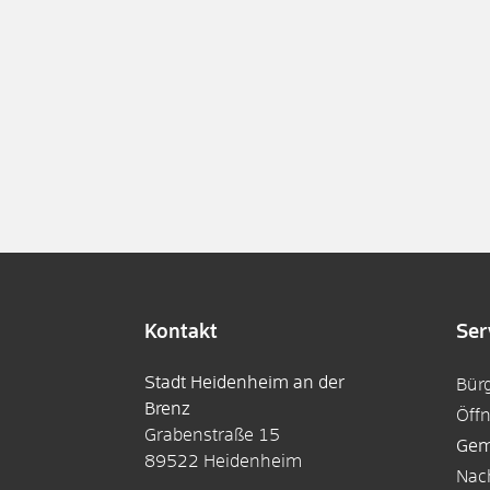
Kontakt
Ser
Stadt Heidenheim an der
Bür
Brenz
Öff
Grabenstraße 15
Gem
89522
Heidenheim
Nac