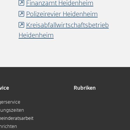
Finanzamt Heidenheim
Polizeirevier Heidenheim
Kreisabfallwirtschaftsbetrieb
Heidenheim
vice
Rubriken
gerservice
nungszeiten
einderatsarbeit
hrichten