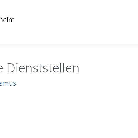
nheim
 Dienststellen
ismus