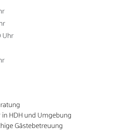
hr
hr
 Uhr
hr
eratung
r in HDH und Umgebung
chige Gästebetreuung