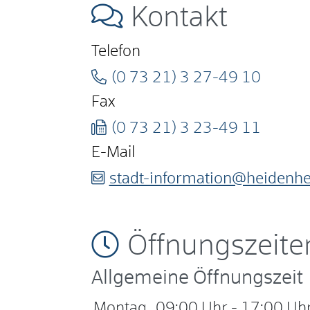
Kontakt
Telefon
(0
73
21) 3
27-49
10
Fax
(0
73
21) 3
23-49
11
E-Mail
stadt-information@heidenh
Öffnungszeite
Allgemeine Öffnungszeit
Montag
09:00 Uhr
-
17:00 Uh