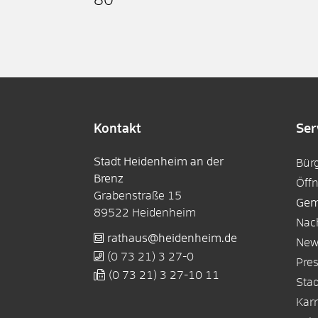
80
Kontakt
Ser
Stadt Heidenheim an der
Bür
Brenz
Öff
Grabenstraße 15
Gem
89522
Heidenheim
Nac
rathaus@heidenheim.de
New
(0
73
21) 3
27-0
Pre
(0
73
21) 3
27-10
11
Sta
Karr