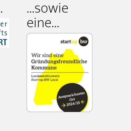
.
...sowie
eine...