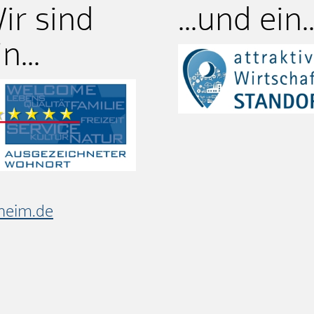
ir sind
...und ein..
n...
heim.de