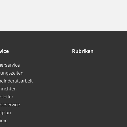
vice
Rubriken
gerservice
nungszeiten
einderatsarbeit
hrichten
sletter
sseservice
dtplan
iere