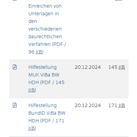
Einreichen von
Unterlagen in
den
verschiedenen
baurechtlichen
Verfahren
(PDF /
96
KB
)
Hilfestellung
20.12.2024
145
KB
MUK ViBa BW
HDH
(PDF / 145
KB
)
Hilfestellung
20.12.2024
171
KB
BundID ViBa BW
HDH
(PDF / 171
KB
)