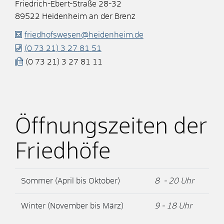
Friedrich-Ebert-Straße 28-32
89522
Heidenheim an der Brenz
friedhofswesen@heidenheim.de
(0
73
21) 3
27
81
51
(0
73
21) 3
27
81
11
Öffnungszeiten der
Friedhöfe
Sommer (April bis Oktober)
8 - 20 Uhr
Winter (November bis März)
9 - 18 Uhr