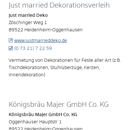
Just married Dekorationsverleih
Just married Deko
Zöschinger Weg 1
89522
Heidenheim-Oggenhausen
www.justmarrieddeko.de
(0
73
21) 7
22
59
Vermietung von Dekorationen für Feste aller Art (z.B.
Tischdekorationen, Stuhlüberzüge, Kerzen,
Innendekoration)
Königsbräu Majer GmbH Co. KG
Königsbräu Majer GmbH Co. KG
Oggenhauser Hauptstr. 1
89522
Heidenheim-Oggenhausen