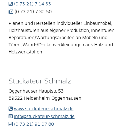
(0
73
21) 7
14
33
(0
73
21) 7
32
50
Planen und Herstellen individueller Einbaumöbel,
Holzhaustüren aus eigener Produktion, Innentüren,
Reparaturen/Wartungsarbeiten an Möbeln und
Türen, Wand-/Deckenverkleidungen aus Holz und
Holzwerkstoffen
Stuckateur Schmalz
Oggenhauser Hauptstr. 53
89522
Heidenheim-Oggenhausen
www.stuckateur-schmalz.de
info@stuckateur-schmalz.de
(0
73
21) 91
07
80