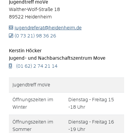
Jugendtreff moVe
Walther-Wolf-Straße 18
89522
Heidenheim
jugendreferat@heidenheim.de
(0
73
21) 98
36
26
Kerstin
Höcker
Jugend- und Nachbarschaftszentrum Move
(01
62) 2
74
21
14
Jugendtreff moVe
Öffnungszeiten im
Dienstag - Freitag 15
Winter
-18 Uhr
Öffnungszeiten im
Dienstag - Freitag 16
Sommer
-19 Uhr