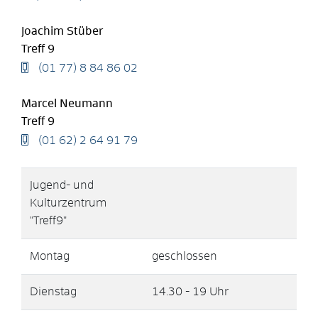
Joachim
Stüber
Treff 9
(01
77) 8
84
86
02
Marcel
Neumann
Treff 9
(01
62) 2
64
91
79
Jugend- und
Kulturzentrum
"Treff9"
Montag
geschlossen
Dienstag
14.30 - 19 Uhr