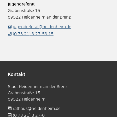
Jugendreferat
Grabenstraße 15
89522
Heidenheim an der Brenz
jugendreferat@heidenheim.de
(0
73
21) 3
27-53
15
Kontakt
Stadt Heidenheim an der Brenz
Grabenstraße 15
89522
Heidenheim
rathaus@heidenheim.de
(0
73
21) 3
27-0