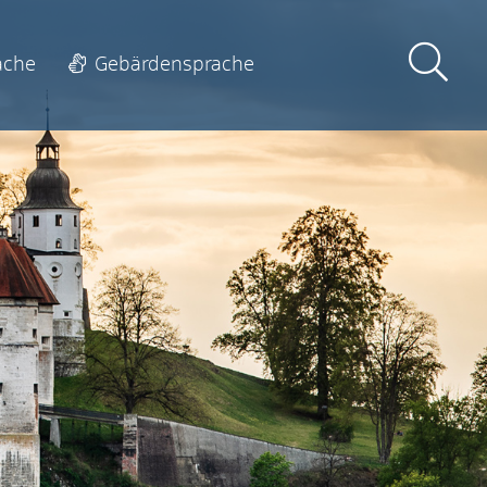
ache
Gebärdensprache