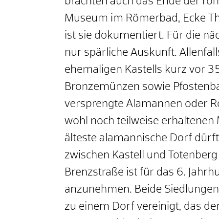
brachten auch das Ende der rö
Museum im Römerbad, Ecke The
ist sie dokumentiert. Für die n
nur spärliche Auskunft. Allenfal
ehemaligen Kastells kurz vor 3
Bronzemünzen sowie Pfostenbau
versprengte Alamannen oder R
wohl noch teilweise erhaltenen
älteste alamannische Dorf dürft
zwischen Kastell und Totenberg
Brenzstraße ist für das 6. Jahrh
anzunehmen. Beide Siedlungen 
zu einem Dorf vereinigt, das de