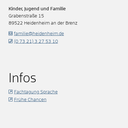
Kinder, Jugend und Familie
Grabenstraße 15
89522
Heidenheim an der Brenz
familie@heidenheim.de
(0
73
21) 3
27
53
10
Infos
Fachtagung Sprache
Frühe Chancen