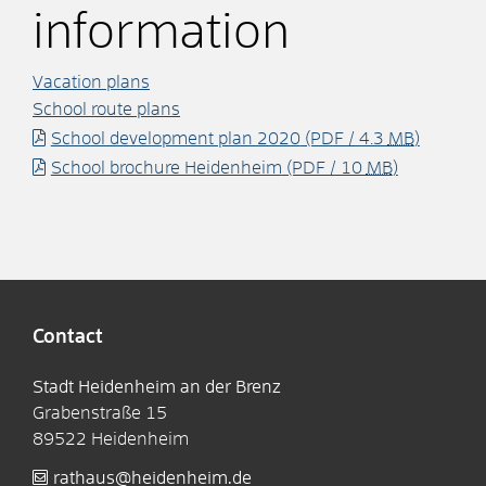
information
Vacation plans
School route plans
School development plan 2020
(PDF / 4.3
MB
)
School brochure Heidenheim
(PDF / 10
MB
)
Contact
Stadt Heidenheim an der Brenz
Grabenstraße 15
89522
Heidenheim
rathaus@heidenheim.de