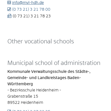
info@mvl-hdh.de
(0
73
21) 3
21
78
00
(0
73
21) 3
21
78
23
Other vocational schools
Municipal school of administration
Kommunale Verwaltungsschule des Städte-,
Gemeinde- und Landkreistages Baden-
Württemberg
- Bezirksschule Heidenheim -
Grabenstraße 15
89522
Heidenheim