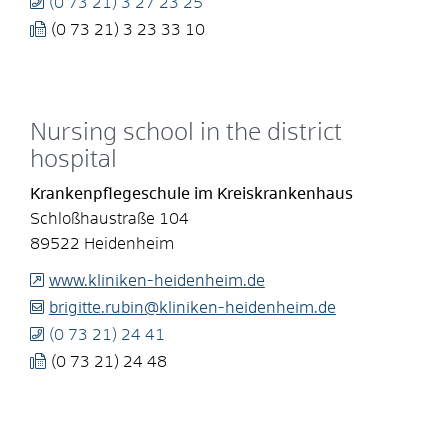
(0
73
21) 3
27
23
25
(0
73
21) 3
23
33
10
Nursing school in the district
hospital
Krankenpflegeschule im Kreiskrankenhaus
Schloßhaustraße 104
89522
Heidenheim
www.kliniken-heidenheim.de
brigitte.rubin@kliniken-heidenheim.de
(0
73
21) 24
41
(0
73
21) 24
48