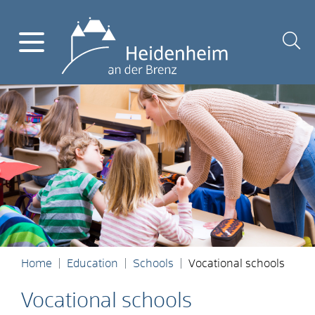
Home
Education
Schools
Vocational schools
Vocational schools