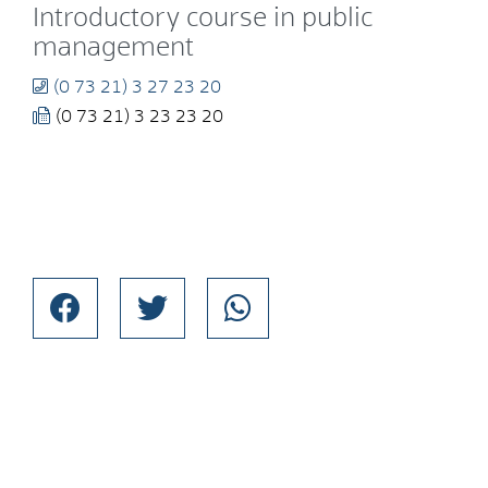
Introductory course in public
management
(0
73
21) 3
27
23
20
(0
73
21) 3
23
23
20