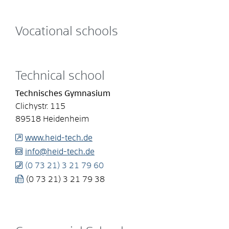
Vocational schools
Technical school
Technisches Gymnasium
Clichystr. 115
89518
Heidenheim
www.heid-tech.de
info@heid-tech.de
(0
73
21) 3
21
79
60
(0
73
21) 3
21
79
38