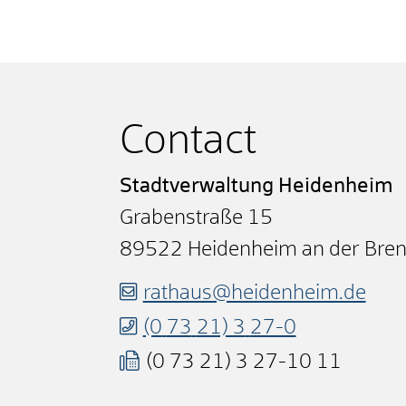
Contact
Stadtverwaltung Heidenheim
Grabenstraße 15
89522
Heidenheim an der Bre
rathaus@heidenheim.de
(0
73
21) 3
27-0
(0
73
21) 3
27-10
11