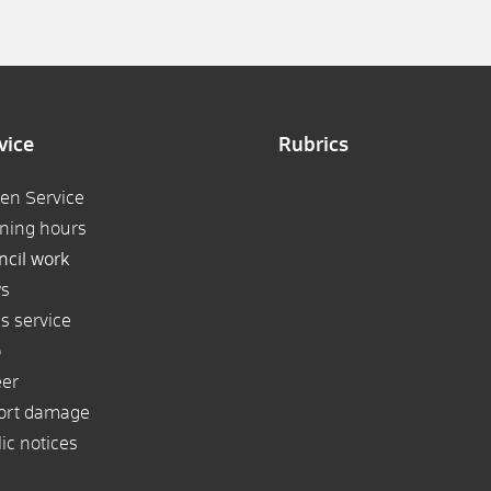
vice
Rubrics
zen Service
ning hours
ncil work
s
s service
p
eer
ort damage
ic notices