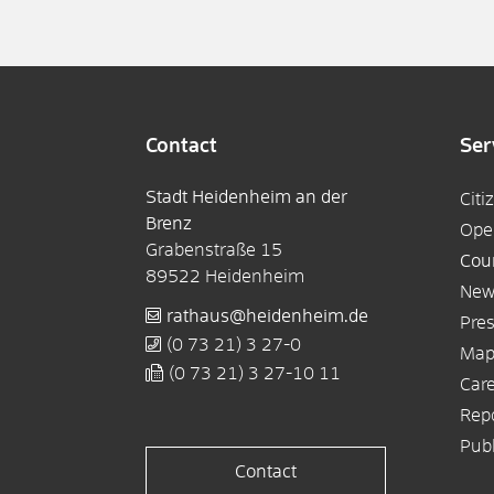
Contact
Ser
Stadt Heidenheim an der
Citi
Brenz
Ope
Grabenstraße 15
Cou
89522
Heidenheim
New
rathaus@heidenheim.de
Pres
(0
73
21) 3
27-0
Ma
(0
73
21) 3
27-10
11
Car
Rep
Publ
Contact