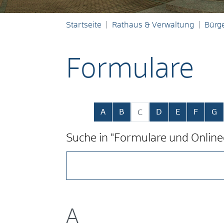
Startseite
Rathaus & Verwaltung
Bürge
Formulare
Alphabetisches Register übersp
A
B
D
E
F
G
C
Suche in "Formulare und Online
A