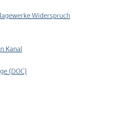
hlagewerke Widerspruch
n Kanal
ige (DOC)