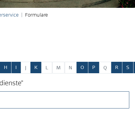
rservice
Formulare
ringen
H
I
K
O
P
R
S
J
L
M
N
Q
dienste"