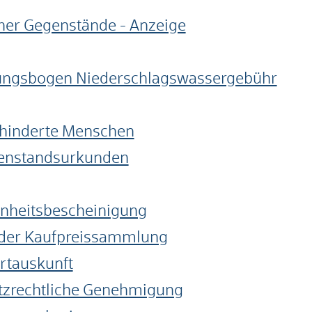
her Gegenstände - Anzeige
ungsbogen Niederschlagswassergebühr
ehinderte Menschen
nenstandsurkunden
enheitsbescheinigung
s der Kaufpreissammlung
rtauskunft
tzrechtliche Genehmigung