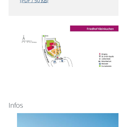
(PDF / 50
KB
)
Infos