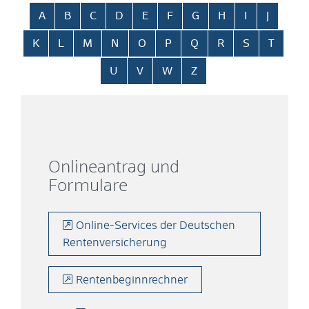
Alphabetisches Register überspringen
A
B
C
D
E
F
G
H
I
J
K
L
M
N
O
P
Q
R
S
T
U
V
W
Z
Onlineantrag und
Formulare
Online-Services der Deutschen
Rentenversicherung
Rentenbeginnrechner