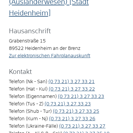
(Ausländerwesen) [Stadt
Heidenheim]
Hausanschrift
Grabenstraße 15
89522
Heidenheim an der Brenz
Zur elektronischen Fahrplanauskunft
Kontakt
Telefon (Nk - San)
(0
73
21) 3
27
33
21
Telefon (Hat - Kul)
(0
73
21) 3
27
33
22
Telefon (Eigennamen)
(0
73
21) 3
27
33
23
Telefon (Tus - Z)
(0
73
21) 3
27
33
23
Telefon (Shub - Tur)
(0
73
21) 3
27
33
25
Telefon (Kum - Nj)
(0
73
21) 3
27
33
26
Telefon (Ukraine-Fälle)
(0
73
21) 3
27
33
27