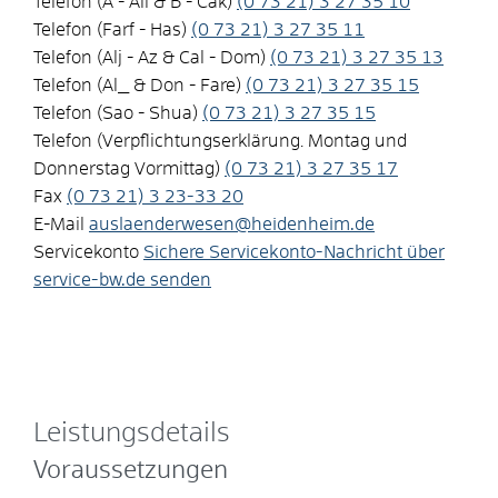
Telefon (A - Ali & B - Cak)
(0
73
21) 3
27
35
10
Telefon (Farf - Has)
(0
73
21) 3
27
35
11
Telefon (Alj - Az & Cal - Dom)
(0
73
21) 3
27
35
13
Telefon (Al_ & Don - Fare)
(0
73
21) 3
27
35
15
Telefon (Sao - Shua)
(0
73
21) 3
27
35
15
Telefon (Verpflichtungserklärung. Montag und
Donnerstag Vormittag)
(0
73
21) 3
27
35
17
Fax
(0
73
21) 3
23-33
20
E-Mail
auslaenderwesen@heidenheim.de
Servicekonto
Sichere Servicekonto-Nachricht über
service-bw.de senden
Leistungsdetails
Voraussetzungen