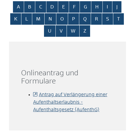
Alphabetisches Register überspringen
A
B
C
D
E
F
G
H
I
J
K
L
M
N
O
P
Q
R
S
T
U
V
W
Z
Onlineantrag und
Formulare
Antrag auf Verlängerung einer
Aufenthaltserlaubnis -
Aufenthaltsgesetz (AufenthG)