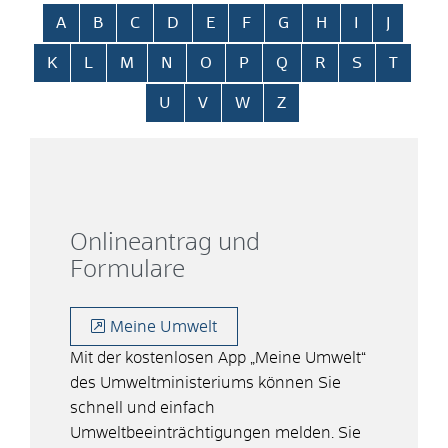
Alphabetisches Register überspringen
A
B
C
D
E
F
G
H
I
J
K
L
M
N
O
P
Q
R
S
T
U
V
W
Z
Onlineantrag und
Formulare
Meine Umwelt
Mit der kostenlosen App „Meine Umwelt“
des Umweltministeriums können Sie
schnell und einfach
Umweltbeeinträchtigungen melden. Sie