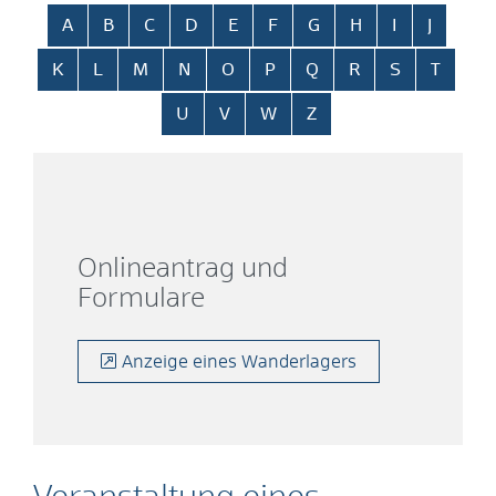
Alphabetisches Register überspringen
A
B
C
D
E
F
G
H
I
J
K
L
M
N
O
P
Q
R
S
T
U
V
W
Z
Onlineantrag und
Formulare
Anzeige eines Wanderlagers