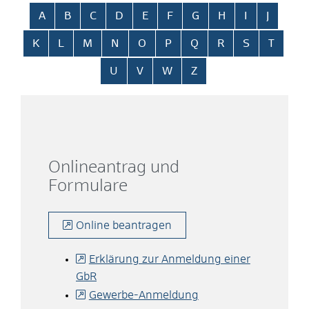
Alphabetisches Register überspringen
A
B
C
D
E
F
G
H
I
J
K
L
M
N
O
P
Q
R
S
T
U
V
W
Z
Onlineantrag und
Formulare
Online beantragen
Erklärung zur Anmeldung einer
GbR
Gewerbe-Anmeldung