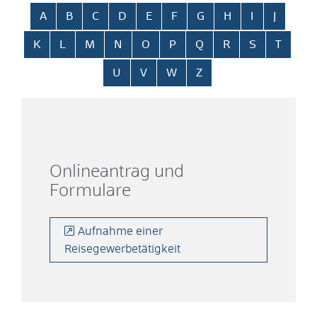
Alphabetisches Register überspringen
A
B
C
D
E
F
G
H
I
J
K
L
M
N
O
P
Q
R
S
T
U
V
W
Z
Onlineantrag und
Formulare
Aufnahme einer
Reisegewerbetätigkeit