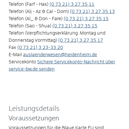
Telefon (Farf - Has)
(0
73
21) 3
27
35
11
Telefon (Alj - Az & Cal - Dom)
(0
73
21) 3
27
35
13
Telefon (Al_ & Don - Fare)
(0
73
21) 3
27
35
15
Telefon (Sao - Shua)
(0
73
21) 3
27
35
15
Telefon (Verpflichtungserklärung. Montag und
Donnerstag Vormittag)
(0
73
21) 3
27
35
17
Fax
(0
73
21) 3
23-33
20
E-Mail
auslaenderwesen@heidenheim.de
Servicekonto
Sichere Servicekonto-Nachricht über
service-bw.de senden
Leistungsdetails
Voraussetzungen
Voraussetzungen für die Blaue Karte EU sind: