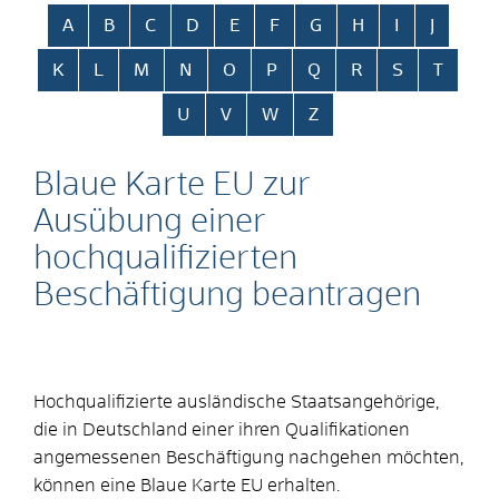
Alphabetisches Register überspringen
A
B
C
D
E
F
G
H
I
J
K
L
M
N
O
P
Q
R
S
T
U
V
W
Z
Blaue Karte EU zur
Ausübung einer
hochqualifizierten
Beschäftigung beantragen
Hochqualifizierte ausländische Staatsangehörige,
die in Deutschland einer ihren Qualifikationen
angemessenen Beschäftigung nachgehen möchten,
können eine Blaue Karte EU erhalten.