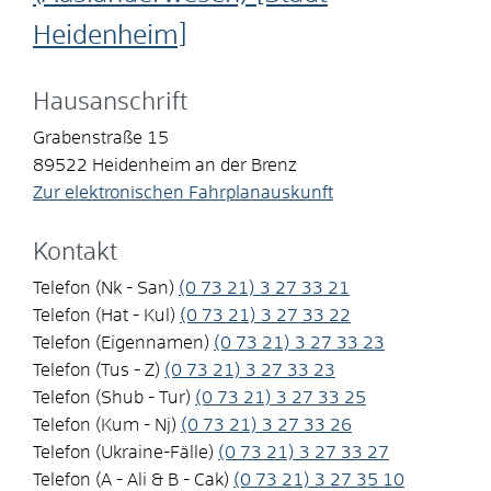
Heidenheim]
Hausanschrift
Grabenstraße 15
89522
Heidenheim an der Brenz
Zur elektronischen Fahrplanauskunft
Kontakt
Telefon (Nk - San)
(0
73
21) 3
27
33
21
Telefon (Hat - Kul)
(0
73
21) 3
27
33
22
Telefon (Eigennamen)
(0
73
21) 3
27
33
23
Telefon (Tus - Z)
(0
73
21) 3
27
33
23
Telefon (Shub - Tur)
(0
73
21) 3
27
33
25
Telefon (Kum - Nj)
(0
73
21) 3
27
33
26
Telefon (Ukraine-Fälle)
(0
73
21) 3
27
33
27
Telefon (A - Ali & B - Cak)
(0
73
21) 3
27
35
10