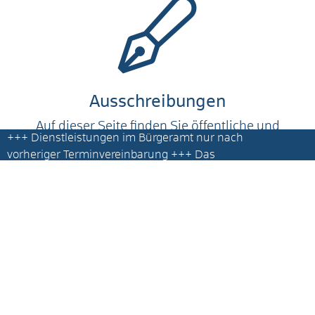
Ausschreibungen
Auf dieser Seite finden Sie öffentliche und
+++
Dienstleistungen im Bürgeramt nur nach
beabsichtigt beschränkte
vorheriger Terminvereinbarung
+++ Das
Ausschreibungen, sowie vergebene
Bürgeramt und die Ausländerbehörde
Aufträge.
befinden sich im ehemaligen LBBW Gebäude
+++