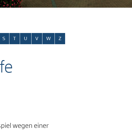
S
T
U
V
W
Z
fe
piel wegen einer