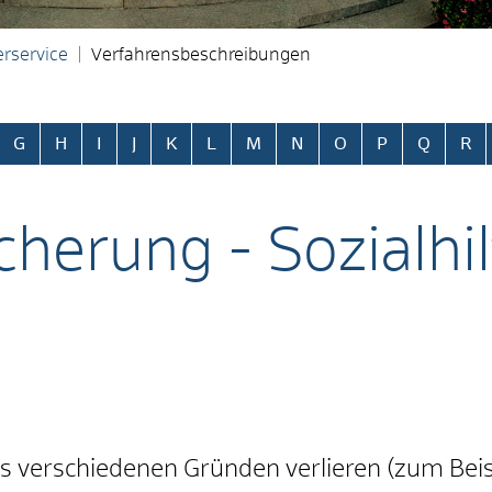
rservice
Verfahrensbeschreibungen
ringen
G
H
I
J
K
L
M
N
O
P
Q
R
erung - Sozialhil
 verschiedenen Gründen verlieren (zum Beis