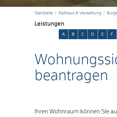
Startseite
Rathaus & Verwaltung
Bürge
Leistungen
Alphabetisches Register übersp
A
B
C
D
E
F
Wohnungssich
beantragen
Ihren Wohnraum können Sie aus