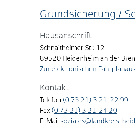
Grundsicherung / So
Hausanschrift
Schnaitheimer Str. 12
89520
Heidenheim an der Bre
Zur elektronischen Fahrplanau
Kontakt
Telefon
(0
73
21) 3
21-22
99
Fax
(0
73
21) 3
21-24
20
E-Mail
soziales@landkreis-hei