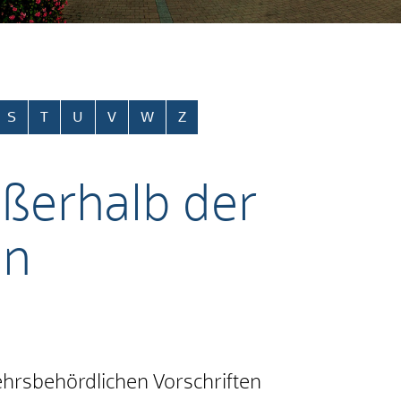
S
T
U
V
W
Z
ßerhalb der
en
hrsbehördlichen Vorschriften