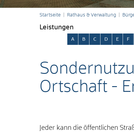
Startseite
Rathaus & Verwaltung
Bürge
Leistungen
Alphabetisches Register übersp
A
B
C
D
E
F
Sondernutzu
Ortschaft - 
Jeder kann die öffentlichen St