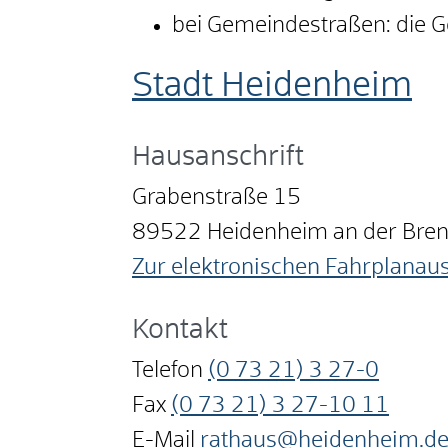
bei Gemeindestraßen: die 
Stadt Heidenheim
Hausanschrift
Grabenstraße 15
89522
Heidenheim an der Bre
Zur elektronischen Fahrplanau
Kontakt
Telefon
(0
73
21) 3
27-0
Fax
(0
73
21) 3
27-10
11
E-Mail
rathaus@heidenheim.d