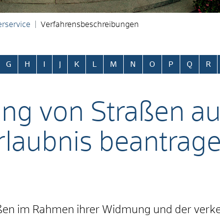
rservice
Verfahrensbeschreibungen
ringen
G
H
I
J
K
L
M
N
O
P
Q
R
ng von Straßen au
Erlaubnis beantrag
raßen im Rahmen ihrer Widmung und der verke