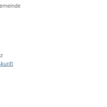
Gemeinde
nz
skunft
e