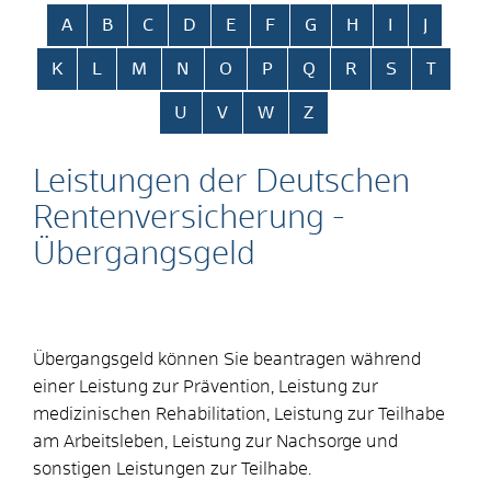
Alphabetisches Register überspringen
A
B
C
D
E
F
G
H
I
J
K
L
M
N
O
P
Q
R
S
T
U
V
W
Z
Leistungen der Deutschen
Rentenversicherung -
Übergangsgeld
Übergangsgeld können Sie beantragen während
einer Leistung zur Prävention, Leistung zur
medizinischen Rehabilitation, Leistung zur Teilhabe
am Arbeitsleben, Leistung zur Nachsorge und
sonstigen Leistungen zur Teilhabe.