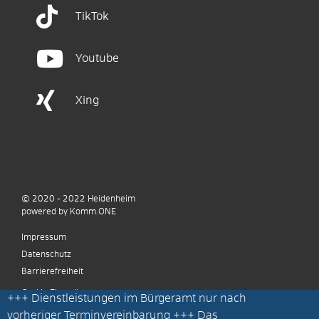
TikTok
Youtube
Xing
© 2020 - 2022
Heidenheim
p
owered by
Komm.ONE
Impressum
Datenschutz
Barrierefreiheit
Cookie Einstellungen
+++
Dienstleistungen im Bürgeramt nur nach
vorheriger Terminvereinbarung
+++ Das