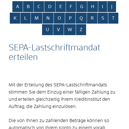
Alphabetisches Register überspringen
A
B
C
D
E
F
G
H
I
J
K
L
M
N
O
P
Q
R
S
T
U
V
W
Z
SEPA-Lastschriftmandat
erteilen
Mit der Erteilung des SEPA-Lastschriftmandats
stimmen Sie dem Einzug einer fälligen Zahlung zu
und erteilen gleichzeitig Ihrem Kreditinstitut den
Auftrag, die Zahlung einzulösen.
Die von Ihnen zu zahlenden Beträge können so
automatisch von Ihrem Konto zu einem vorab