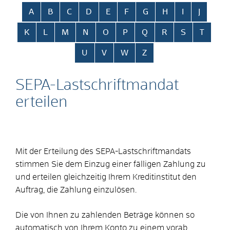
Alphabetisches Register überspringen
A
B
C
D
E
F
G
H
I
J
K
L
M
N
O
P
Q
R
S
T
U
V
W
Z
SEPA-Lastschriftmandat
erteilen
Mit der Erteilung des SEPA-Lastschriftmandats
stimmen Sie dem Einzug einer fälligen Zahlung zu
und erteilen gleichzeitig Ihrem Kreditinstitut den
Auftrag, die Zahlung einzulösen.
Die von Ihnen zu zahlenden Beträge können so
automatisch von Ihrem Konto zu einem vorab