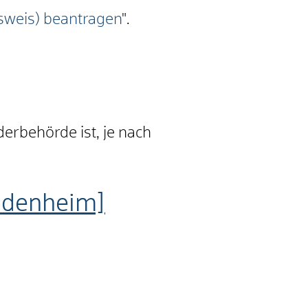
sweis) beantragen
".
erbehörde ist, je nach
idenheim]