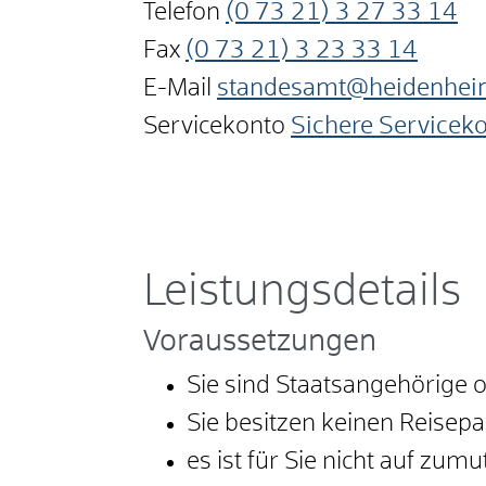
Telefon
(0
73
21) 3
27
33
14
Fax
(0
73
21) 3
23
33
14
E-Mail
standesamt@heidenhei
Servicekonto
Sichere Servicek
Leistungsdetails
Voraussetzungen
Sie sind Staatsangehörige 
Sie besitzen keinen Reisep
es ist für Sie nicht auf zum