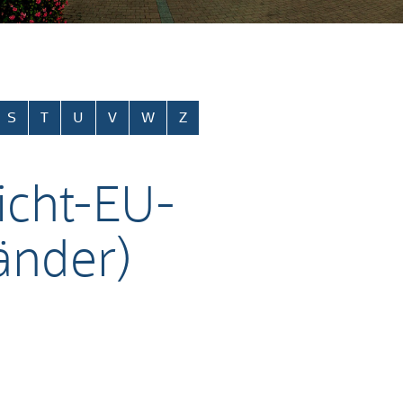
S
T
U
V
W
Z
icht-EU-
änder)