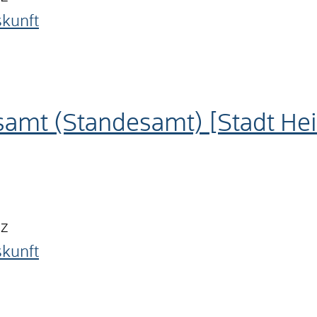
skunft
samt (Standesamt) [Stadt He
nz
skunft