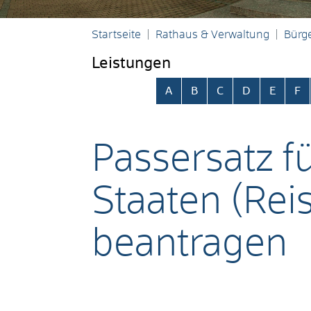
Startseite
Rathaus & Verwaltung
Bürge
Leistungen
Alphabetisches Register übersp
A
B
C
D
E
F
Passersatz f
Staaten (Rei
beantragen