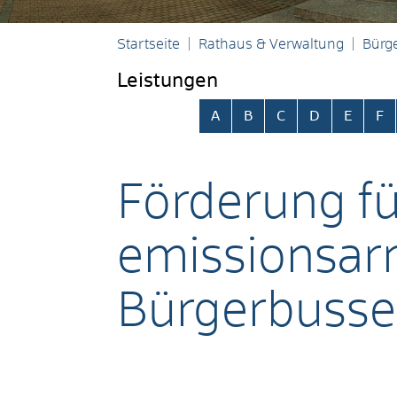
Startseite
Rathaus & Verwaltung
Bürge
Leistungen
Alphabetisches Register übersp
A
B
C
D
E
F
Förderung fü
emissionsar
Bürgerbusse