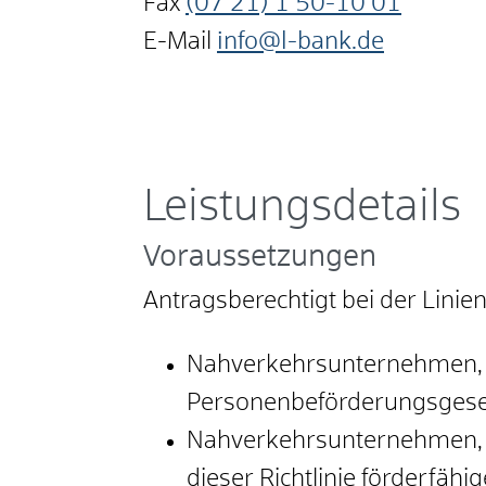
Fax
(07
21) 1
50-10
01
E-Mail
info@l-bank.de
Leistungsdetails
Voraussetzungen
Antragsberechtigt bei der Linie
Nahverkehrsunternehmen, d
Personenbeförderungsgeset
Nahverkehrsunternehmen, d
dieser Richtlinie förderfäh