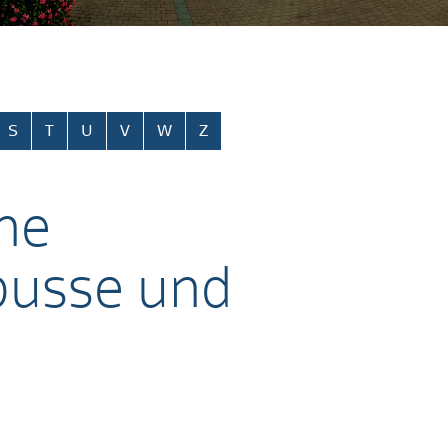
S
T
U
V
W
Z
he
busse und