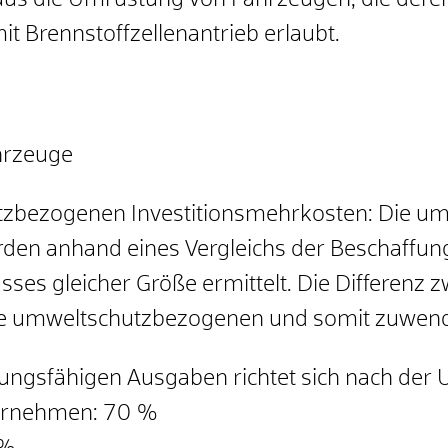
naus die Umrüstung von Fahrzeugen, die dere
it Brennstoffzellenantrieb erlaubt.
hrzeuge
tzbezogenen Investitionsmehrkosten: Die u
den anhand eines Vergleichs der Beschaffun
sses gleicher Größe ermittelt. Die Differenz
 die umweltschutzbezogenen und somit zuwe
ungsfähigen Ausgaben richtet sich nach de
ternehmen: 70 %