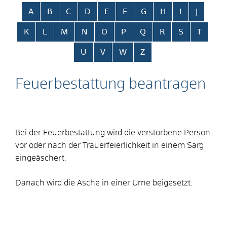
Alphabetisches Register überspringen
A
B
C
D
E
F
G
H
I
J
K
L
M
N
O
P
Q
R
S
T
U
V
W
Z
Feuerbestattung beantragen
Bei der Feuerbestattung wird die verstorbene Person
vor oder nach der Trauerfeierlichkeit in einem Sarg
eingeäschert.
Danach wird die Asche in einer Urne beigesetzt.