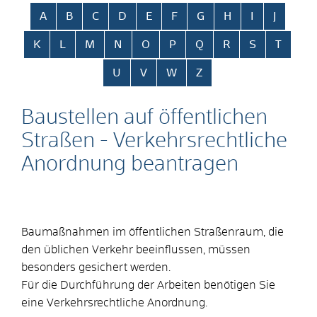
Alphabetisches Register überspringen
A
B
C
D
E
F
G
H
I
J
K
L
M
N
O
P
Q
R
S
T
U
V
W
Z
Baustellen auf öffentlichen
Straßen - Verkehrsrechtliche
Anordnung beantragen
Baumaßnahmen im öffentlichen Straßenraum, die
den üblichen Verkehr beeinflussen, müssen
besonders gesichert werden.
Für die Durchführung der Arbeiten benötigen Sie
eine Verkehrsrechtliche Anordnung.