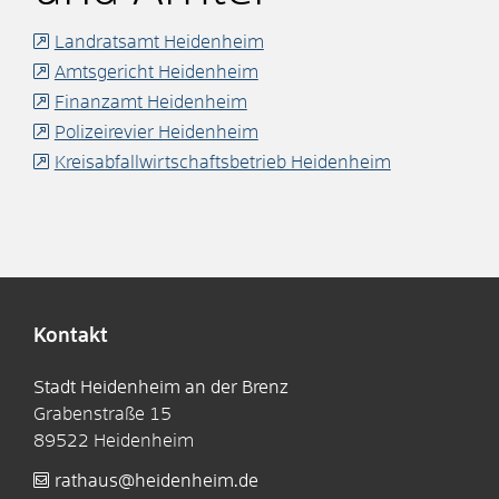
Landratsamt Heidenheim
Amtsgericht Heidenheim
Finanzamt Heidenheim
Polizeirevier Heidenheim
Kreisabfallwirtschaftsbetrieb Heidenheim
Kontakt
Stadt Heidenheim an der Brenz
Grabenstraße 15
89522
Heidenheim
rathaus@heidenheim.de