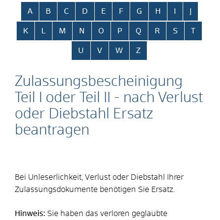
Alphabetisches Register überspringen
A
B
C
D
E
F
G
H
I
J
K
L
M
N
O
P
Q
R
S
T
U
V
W
Z
Zulassungsbescheinigung
Teil I oder Teil II - nach Verlust
oder Diebstahl Ersatz
beantragen
Bei Unleserlichkeit, Verlust oder Diebstahl Ihrer
Zulassungsdokumente benötigen Sie Ersatz.
Hinweis:
Sie haben das verloren geglaubte