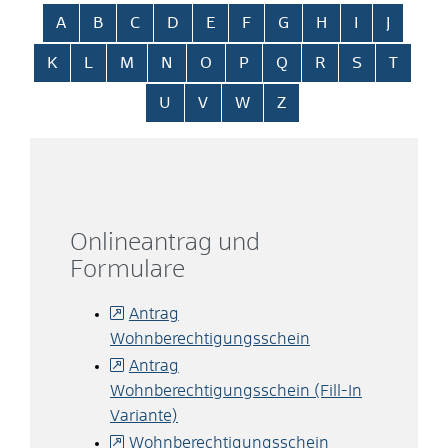
Alphabetisches Register überspringen
A
B
C
D
E
F
G
H
I
J
K
L
M
N
O
P
Q
R
S
T
U
V
W
Z
Onlineantrag und
Formulare
Antrag
Wohnberechtigungsschein
Antrag
Wohnberechtigungsschein (Fill-In
Variante)
Wohnberechtigungsschein