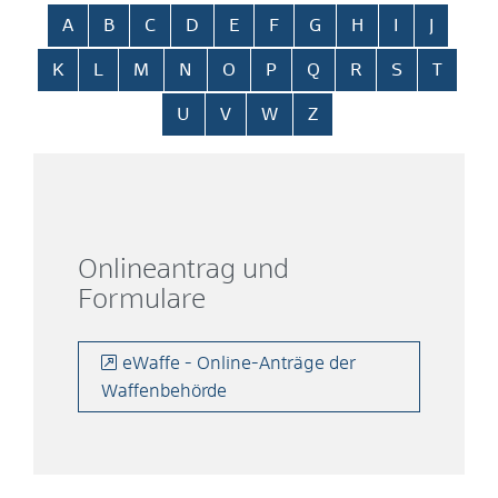
Alphabetisches Register überspringen
A
B
C
D
E
F
G
H
I
J
K
L
M
N
O
P
Q
R
S
T
U
V
W
Z
Onlineantrag und
Formulare
eWaffe - Online-Anträge der
Waffenbehörde