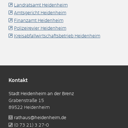
Landratsamt Heidenheim
Amtsgericht Heidenheim
Finanzamt Heidenheim
Polizeirevier Heidenheim
Kreisabfallwirtschaftsbetrieb Heidenheim
Kontakt
Stadt Heidenheim an der Brenz
Grabenstraße 15
89522
Heidenheim
rathaus@heidenheim.de
(0
73
21) 3
27-0