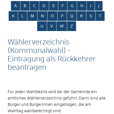
Alphabetisches Register überspringen
A
B
C
D
E
F
G
H
I
J
K
L
M
N
O
P
Q
R
S
T
U
V
W
Z
Wählerverzeichnis
(Kommunalwahl) -
Eintragung als Rückkehrer
beantragen
Für jeden Wahlbezirk wird bei der Gemeinde ein
amtliches Wählerverzeichnis geführt. Darin sind alle
Bürger und Bürgerinnen eingetragen, die am
Wahltag wahlberechtigt sind.