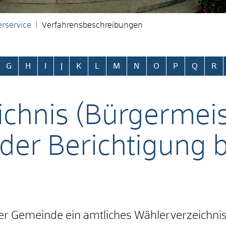
rservice
Verfahrensbeschreibungen
ringen
G
H
I
J
K
L
M
N
O
P
Q
R
chnis (Bürgermeis
der Berichtigung 
der Gemeinde ein amtliches Wählerverzeichnis