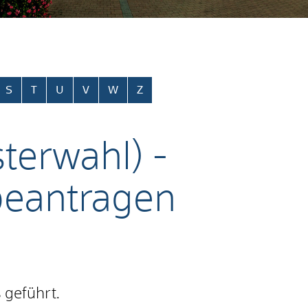
S
T
U
V
W
Z
terwahl) -
beantragen
 geführt.