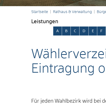
Startseite
Rathaus & Verwaltung
Bürge
Leistungen
Alphabetisches Register übersp
A
B
C
D
E
F
Wählerverzei
Eintragung o
Für jeden Wahlbezirk wird bei 