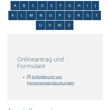
Alphabetisches Register überspringen
A
B
C
D
E
F
G
H
I
J
K
L
M
N
O
P
Q
R
S
T
U
V
W
Z
Onlineantrag und
Formulare
Anforderung von
Personenstandsurkunden